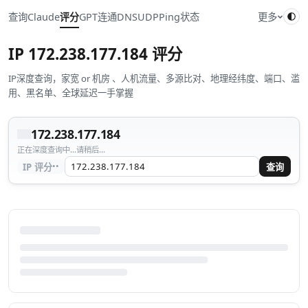
查询
Claude
评分
GPT
连通
DNS
UDP
Ping
状态
更多
IP
172.238.177.184
评分
IP深度查询，家宽 or 机房 、人机流量、多源比对、地理经纬度、端口、滥
用、黑名单、全球延迟一手掌握
172.238.177.184
正在深度查询中...请稍后...
··
IP 评分
查询