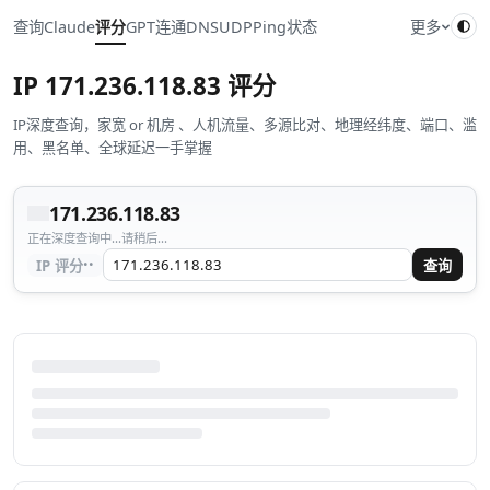
查询
Claude
评分
GPT
连通
DNS
UDP
Ping
状态
更多
IP
171.236.118.83
评分
IP深度查询，家宽 or 机房 、人机流量、多源比对、地理经纬度、端口、滥
用、黑名单、全球延迟一手掌握
171.236.118.83
正在深度查询中...请稍后...
··
IP 评分
查询