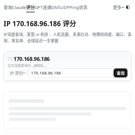
查询
Claude
评分
GPT
连通
DNS
UDP
Ping
状态
更多
IP
170.168.96.186
评分
IP深度查询，家宽 or 机房 、人机流量、多源比对、地理经纬度、端口、滥
用、黑名单、全球延迟一手掌握
170.168.96.186
正在深度查询中...请稍后...
··
IP 评分
查询