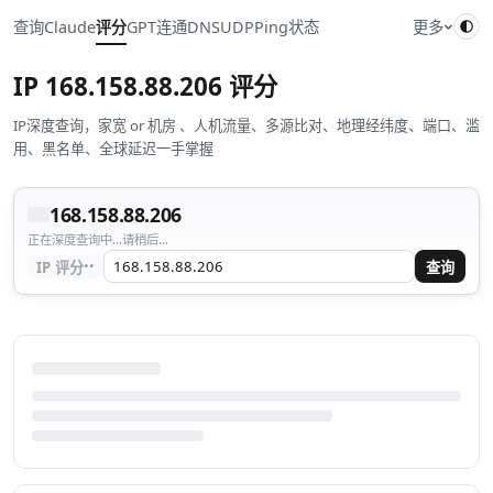
查询
Claude
评分
GPT
连通
DNS
UDP
Ping
状态
更多
IP
168.158.88.206
评分
IP深度查询，家宽 or 机房 、人机流量、多源比对、地理经纬度、端口、滥
用、黑名单、全球延迟一手掌握
168.158.88.206
正在深度查询中...请稍后...
··
IP 评分
查询