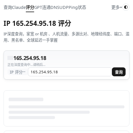
查询
Claude
评分
GPT
连通
DNS
UDP
Ping
状态
更多
IP
165.254.95.18
评分
IP深度查询，家宽 or 机房 、人机流量、多源比对、地理经纬度、端口、滥
用、黑名单、全球延迟一手掌握
165.254.95.18
正在深度查询中...请稍后...
··
IP 评分
查询