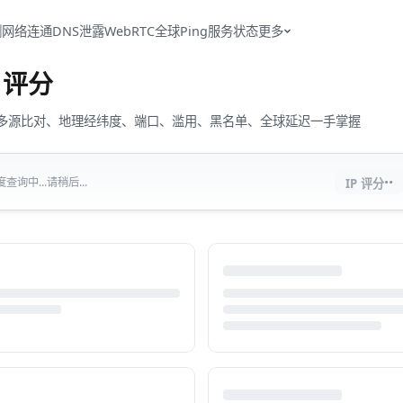
测
网络连通
DNS泄露
WebRTC
全球Ping
服务状态
更多
评分
流量、多源比对、地理经纬度、端口、滥用、黑名单、全球延迟一手掌握
··
查询中...请稍后...
IP 评分