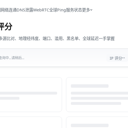
测
网络连通
DNS泄露
WebRTC
全球Ping
服务状态
更多
评分
流量、多源比对、地理经纬度、端口、滥用、黑名单、全球延迟一手掌握
··
中...请稍后...
IP 评分