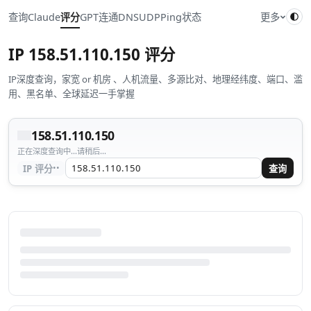
查询
Claude
评分
GPT
连通
DNS
UDP
Ping
状态
更多
IP
158.51.110.150
评分
IP深度查询，家宽 or 机房 、人机流量、多源比对、地理经纬度、端口、滥
用、黑名单、全球延迟一手掌握
158.51.110.150
正在深度查询中...请稍后...
··
IP 评分
查询