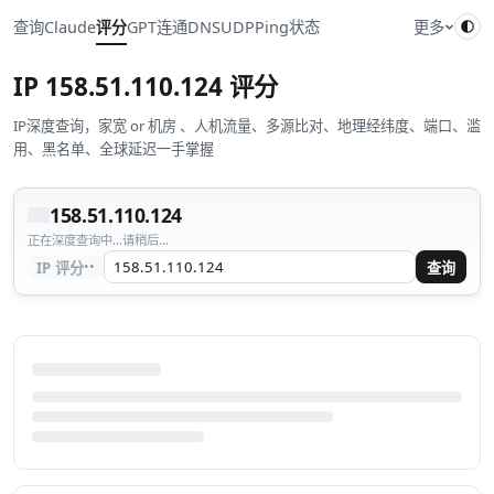
查询
Claude
评分
GPT
连通
DNS
UDP
Ping
状态
更多
IP
158.51.110.124
评分
IP深度查询，家宽 or 机房 、人机流量、多源比对、地理经纬度、端口、滥
用、黑名单、全球延迟一手掌握
158.51.110.124
正在深度查询中...请稍后...
··
IP 评分
查询