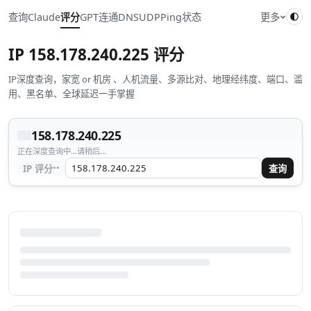
查询
Claude
评分
GPT
连通
DNS
UDP
Ping
状态
更多
IP
158.178.240.225
评分
IP深度查询，家宽 or 机房 、人机流量、多源比对、地理经纬度、端口、滥
用、黑名单、全球延迟一手掌握
158.178.240.225
正在深度查询中...请稍后...
··
IP 评分
查询