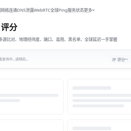
测
网络连通
DNS泄露
WebRTC
全球Ping
服务状态
更多
评分
流量、多源比对、地理经纬度、端口、滥用、黑名单、全球延迟一手掌握
··
查询中...请稍后...
IP 评分