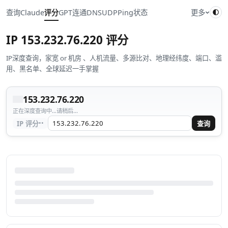
查询
Claude
评分
GPT
连通
DNS
UDP
Ping
状态
更多
IP
153.232.76.220
评分
IP深度查询，家宽 or 机房 、人机流量、多源比对、地理经纬度、端口、滥
用、黑名单、全球延迟一手掌握
153.232.76.220
正在深度查询中...请稍后...
··
IP 评分
查询