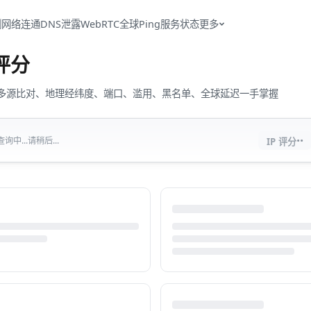
测
网络连通
DNS泄露
WebRTC
全球Ping
服务状态
更多
评分
流量、多源比对、地理经纬度、端口、滥用、黑名单、全球延迟一手掌握
··
中...请稍后...
IP 评分