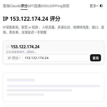
查询
Claude
评分
GPT
连通
DNS
UDP
Ping
状态
更多
IP
153.122.174.24
评分
IP深度查询，家宽 or 机房 、人机流量、多源比对、地理经纬度、端口、滥
用、黑名单、全球延迟一手掌握
153.122.174.24
正在深度查询中...请稍后...
··
IP 评分
查询