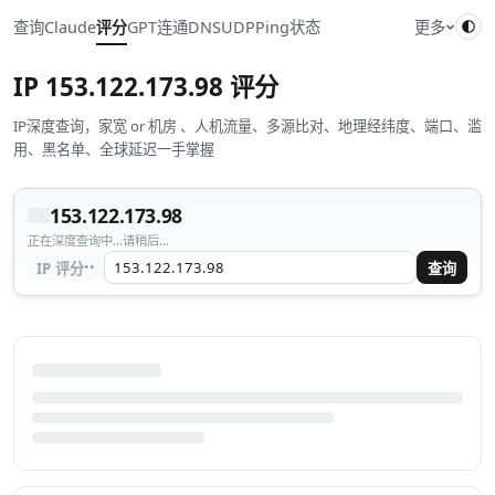
查询
Claude
评分
GPT
连通
DNS
UDP
Ping
状态
更多
IP
153.122.173.98
评分
IP深度查询，家宽 or 机房 、人机流量、多源比对、地理经纬度、端口、滥
用、黑名单、全球延迟一手掌握
153.122.173.98
正在深度查询中...请稍后...
··
IP 评分
查询