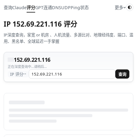
查询
Claude
评分
GPT
连通
DNS
UDP
Ping
状态
更多
IP
152.69.221.116
评分
IP深度查询，家宽 or 机房 、人机流量、多源比对、地理经纬度、端口、滥
用、黑名单、全球延迟一手掌握
152.69.221.116
正在深度查询中...请稍后...
··
IP 评分
查询