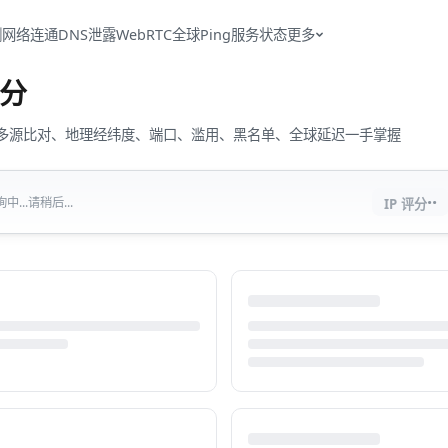
测
网络连通
DNS泄露
WebRTC
全球Ping
服务状态
更多
分
流量、多源比对、地理经纬度、端口、滥用、黑名单、全球延迟一手掌握
··
...请稍后...
IP 评分