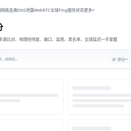
测
网络连通
DNS泄露
WebRTC
全球Ping
服务状态
更多
分
流量、多源比对、地理经纬度、端口、滥用、黑名单、全球延迟一手掌握
··
..请稍后...
IP 评分