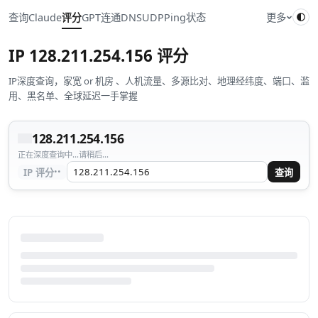
查询
Claude
评分
GPT
连通
DNS
UDP
Ping
状态
更多
IP
128.211.254.156
评分
IP深度查询，家宽 or 机房 、人机流量、多源比对、地理经纬度、端口、滥
用、黑名单、全球延迟一手掌握
128.211.254.156
正在深度查询中...请稍后...
··
IP 评分
查询