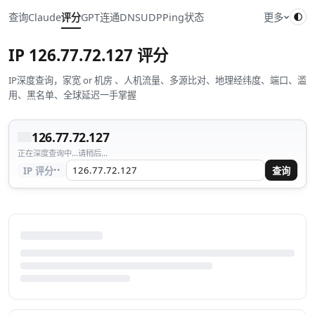
查询
Claude
评分
GPT
连通
DNS
UDP
Ping
状态
更多
IP
126.77.72.127
评分
IP深度查询，家宽 or 机房 、人机流量、多源比对、地理经纬度、端口、滥
用、黑名单、全球延迟一手掌握
126.77.72.127
正在深度查询中...请稍后...
··
IP 评分
查询