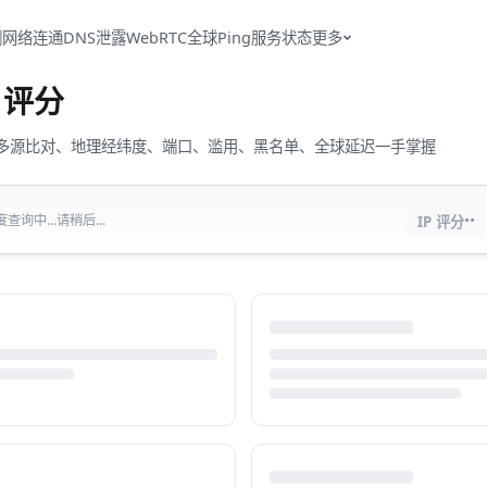
测
网络连通
DNS泄露
WebRTC
全球Ping
服务状态
更多
评分
流量、多源比对、地理经纬度、端口、滥用、黑名单、全球延迟一手掌握
··
查询中...请稍后...
IP 评分