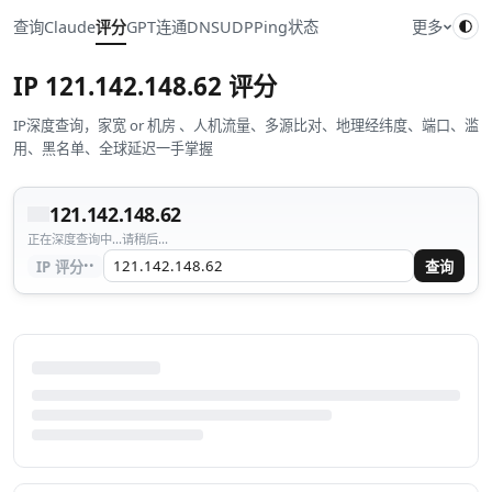
查询
Claude
评分
GPT
连通
DNS
UDP
Ping
状态
更多
IP
121.142.148.62
评分
IP深度查询，家宽 or 机房 、人机流量、多源比对、地理经纬度、端口、滥
用、黑名单、全球延迟一手掌握
121.142.148.62
正在深度查询中...请稍后...
··
IP 评分
查询