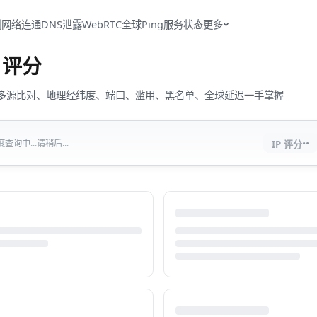
测
网络连通
DNS泄露
WebRTC
全球Ping
服务状态
更多
评分
流量、多源比对、地理经纬度、端口、滥用、黑名单、全球延迟一手掌握
··
查询中...请稍后...
IP 评分