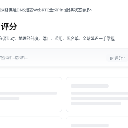
测
网络连通
DNS泄露
WebRTC
全球Ping
服务状态
更多
评分
流量、多源比对、地理经纬度、端口、滥用、黑名单、全球延迟一手掌握
··
查询中...请稍后...
IP 评分