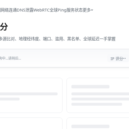
测
网络连通
DNS泄露
WebRTC
全球Ping
服务状态
更多
分
流量、多源比对、地理经纬度、端口、滥用、黑名单、全球延迟一手掌握
··
...请稍后...
IP 评分