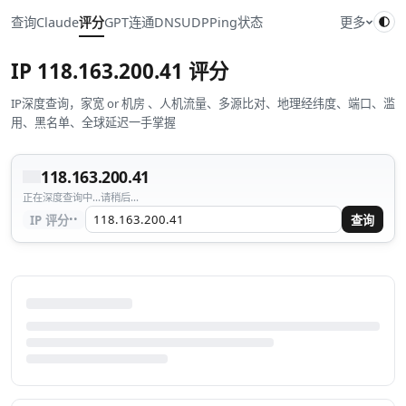
查询
Claude
评分
GPT
连通
DNS
UDP
Ping
状态
更多
IP
118.163.200.41
评分
IP深度查询，家宽 or 机房 、人机流量、多源比对、地理经纬度、端口、滥
用、黑名单、全球延迟一手掌握
118.163.200.41
正在深度查询中...请稍后...
··
IP 评分
查询