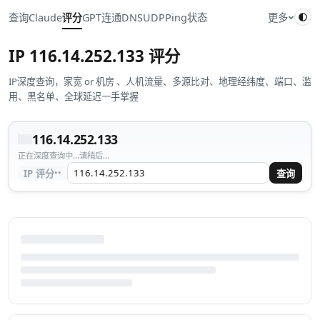
查询
Claude
评分
GPT
连通
DNS
UDP
Ping
状态
更多
IP
116.14.252.133
评分
IP深度查询，家宽 or 机房 、人机流量、多源比对、地理经纬度、端口、滥
用、黑名单、全球延迟一手掌握
116.14.252.133
正在深度查询中...请稍后...
··
IP 评分
查询