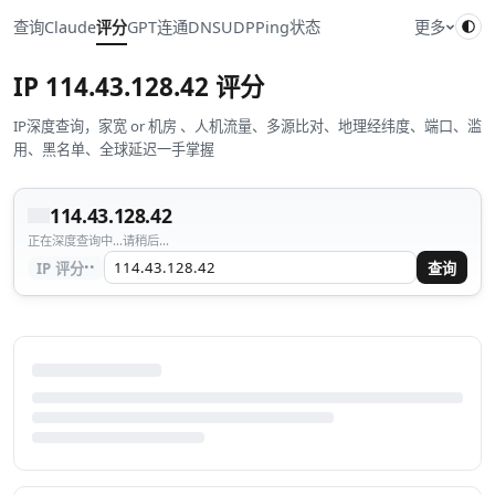
查询
Claude
评分
GPT
连通
DNS
UDP
Ping
状态
更多
IP
114.43.128.42
评分
IP深度查询，家宽 or 机房 、人机流量、多源比对、地理经纬度、端口、滥
用、黑名单、全球延迟一手掌握
114.43.128.42
正在深度查询中...请稍后...
··
IP 评分
查询