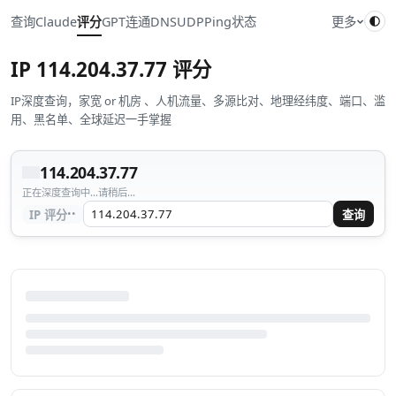
查询
Claude
评分
GPT
连通
DNS
UDP
Ping
状态
更多
IP
114.204.37.77
评分
IP深度查询，家宽 or 机房 、人机流量、多源比对、地理经纬度、端口、滥
用、黑名单、全球延迟一手掌握
114.204.37.77
正在深度查询中...请稍后...
··
IP 评分
查询