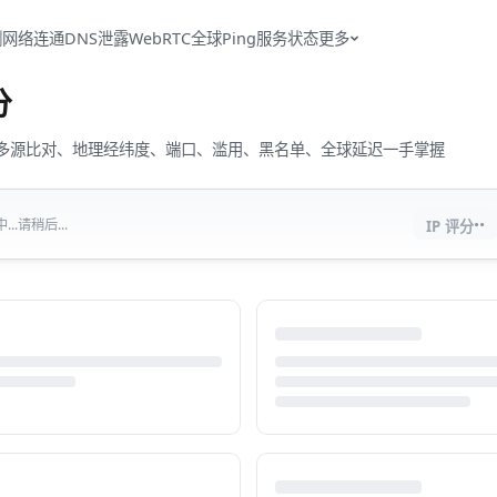
测
网络连通
DNS泄露
WebRTC
全球Ping
服务状态
更多
分
流量、多源比对、地理经纬度、端口、滥用、黑名单、全球延迟一手掌握
··
..请稍后...
IP 评分