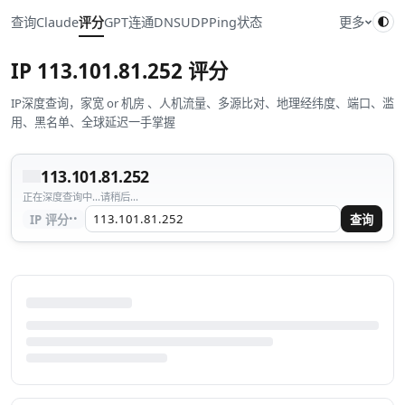
查询
Claude
评分
GPT
连通
DNS
UDP
Ping
状态
更多
IP
113.101.81.252
评分
IP深度查询，家宽 or 机房 、人机流量、多源比对、地理经纬度、端口、滥
用、黑名单、全球延迟一手掌握
113.101.81.252
正在深度查询中...请稍后...
··
IP 评分
查询