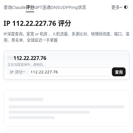
查询
Claude
评分
GPT
连通
DNS
UDP
Ping
状态
更多
IP
112.22.227.76
评分
IP深度查询，家宽 or 机房 、人机流量、多源比对、地理经纬度、端口、滥
用、黑名单、全球延迟一手掌握
112.22.227.76
正在深度查询中...请稍后...
··
IP 评分
查询