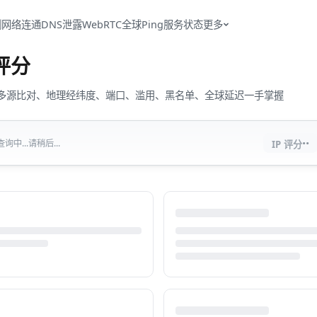
测
网络连通
DNS泄露
WebRTC
全球Ping
服务状态
更多
评分
流量、多源比对、地理经纬度、端口、滥用、黑名单、全球延迟一手掌握
··
中...请稍后...
IP 评分