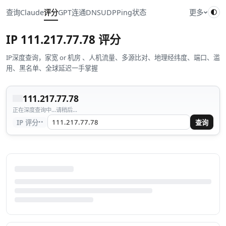
查询
Claude
评分
GPT
连通
DNS
UDP
Ping
状态
更多
IP
111.217.77.78
评分
IP深度查询，家宽 or 机房 、人机流量、多源比对、地理经纬度、端口、滥
用、黑名单、全球延迟一手掌握
111.217.77.78
正在深度查询中...请稍后...
··
IP 评分
查询