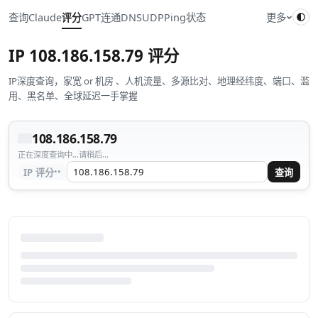
查询
Claude
评分
GPT
连通
DNS
UDP
Ping
状态
更多
IP
108.186.158.79
评分
IP深度查询，家宽 or 机房 、人机流量、多源比对、地理经纬度、端口、滥
用、黑名单、全球延迟一手掌握
108.186.158.79
正在深度查询中...请稍后...
··
IP 评分
查询