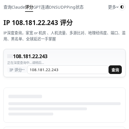
查询
Claude
评分
GPT
连通
DNS
UDP
Ping
状态
更多
IP
108.181.22.243
评分
IP深度查询，家宽 or 机房 、人机流量、多源比对、地理经纬度、端口、滥
用、黑名单、全球延迟一手掌握
108.181.22.243
正在深度查询中...请稍后...
··
IP 评分
查询