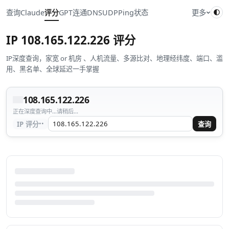
查询
Claude
评分
GPT
连通
DNS
UDP
Ping
状态
更多
IP
108.165.122.226
评分
IP深度查询，家宽 or 机房 、人机流量、多源比对、地理经纬度、端口、滥
用、黑名单、全球延迟一手掌握
108.165.122.226
正在深度查询中...请稍后...
··
IP 评分
查询