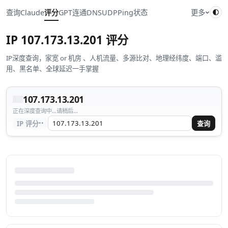
查询
Claude
评分
GPT
连通
DNS
UDP
Ping
状态
更多
IP
107.173.13.201
评分
IP深度查询，家宽 or 机房 、人机流量、多源比对、地理经纬度、端口、滥
用、黑名单、全球延迟一手掌握
107.173.13.201
正在深度查询中...请稍后...
··
IP 评分
查询