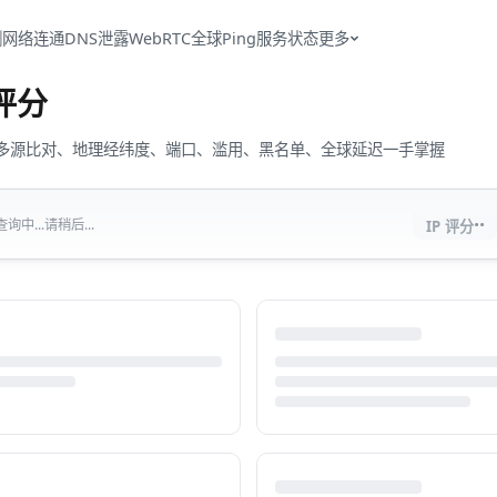
测
网络连通
DNS泄露
WebRTC
全球Ping
服务状态
更多
评分
流量、多源比对、地理经纬度、端口、滥用、黑名单、全球延迟一手掌握
··
中...请稍后...
IP 评分