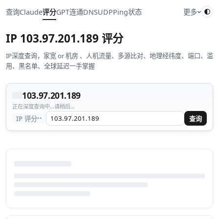
查询
Claude
评分
GPT
连通
DNS
UDP
Ping
状态
更多
IP
103.97.201.189
评分
IP深度查询，家宽 or 机房 、人机流量、多源比对、地理经纬度、端口、滥
用、黑名单、全球延迟一手掌握
103.97.201.189
正在深度查询中...请稍后...
··
IP 评分
查询