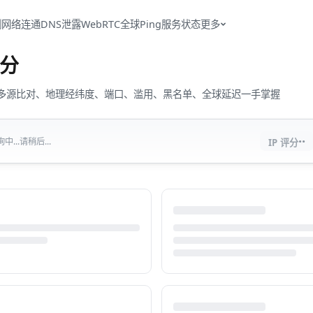
测
网络连通
DNS泄露
WebRTC
全球Ping
服务状态
更多
分
流量、多源比对、地理经纬度、端口、滥用、黑名单、全球延迟一手掌握
··
...请稍后...
IP 评分