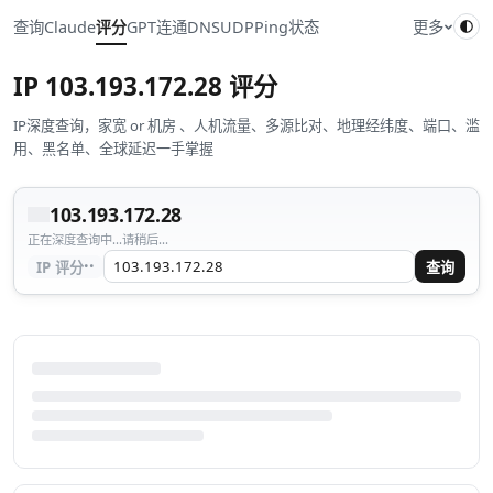
查询
Claude
评分
GPT
连通
DNS
UDP
Ping
状态
更多
IP
103.193.172.28
评分
IP深度查询，家宽 or 机房 、人机流量、多源比对、地理经纬度、端口、滥
用、黑名单、全球延迟一手掌握
103.193.172.28
正在深度查询中...请稍后...
··
IP 评分
查询