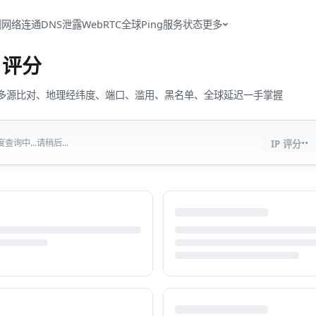
测
网络连通
DNS泄露
WebRTC
全球Ping
服务状态
更多
评分
流量、多源比对、地理经纬度、端口、滥用、黑名单、全球延迟一手掌握
··
查询中...请稍后...
IP 评分