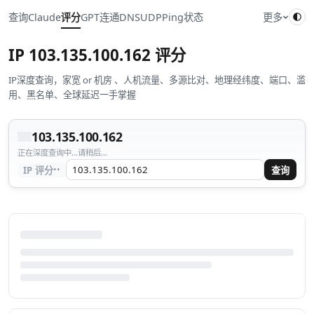
查询
Claude
评分
GPT
连通
DNS
UDP
Ping
状态
更多
IP
103.135.100.162
评分
IP深度查询，家宽 or 机房 、人机流量、多源比对、地理经纬度、端口、滥
用、黑名单、全球延迟一手掌握
103.135.100.162
正在深度查询中...请稍后...
··
IP 评分
查询