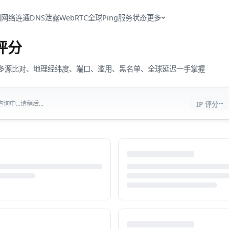
测
网络连通
DNS泄露
WebRTC
全球Ping
服务状态
更多
评分
流量、多源比对、地理经纬度、端口、滥用、黑名单、全球延迟一手掌握
··
中...请稍后...
IP 评分