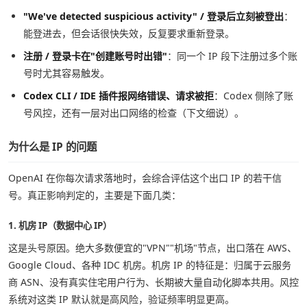
"We've detected suspicious activity" / 登录后立刻被登出
：
能登进去，但会话很快失效，反复要求重新登录。
注册 / 登录卡在"创建账号时出错"
：同一个 IP 段下注册过多个账
号时尤其容易触发。
Codex CLI / IDE 插件报网络错误、请求被拒
：Codex 侧除了账
号风控，还有一层对出口网络的检查（下文细说）。
为什么是 IP 的问题
OpenAI 在你每次请求落地时，会综合评估这个出口 IP 的若干信
号。真正影响判定的，主要是下面几类：
1. 机房 IP（数据中心 IP）
这是头号原因。绝大多数便宜的"VPN""机场"节点，出口落在 AWS、
Google Cloud、各种 IDC 机房。机房 IP 的特征是：归属于云服务
商 ASN、没有真实住宅用户行为、长期被大量自动化脚本共用。风控
系统对这类 IP 默认就是高风险，验证频率明显更高。