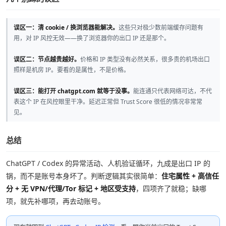
误区一：清 cookie / 换浏览器能解决。
这些只对极少数前端缓存问题有
用，对 IP 风控无效——换了浏览器你的出口 IP 还是那个。
误区二：节点越贵越好。
价格和 IP 类型没有必然关系，很多贵的机场出口
照样是机房 IP。要看的是属性，不是价格。
误区三：能打开 chatgpt.com 就等于没事。
能连通只代表网络可达，不代
表这个 IP 在风控眼里干净。延迟正常但 Trust Score 很低的情况非常常
见。
总结
ChatGPT / Codex 的异常活动、人机验证循环，九成是出口 IP 的
锅，而不是账号本身坏了。判断逻辑其实很简单：
住宅属性 + 高信任
分 + 无 VPN/代理/Tor 标记 + 地区受支持
，四项齐了就稳；缺哪
项，就先补哪项，再去动账号。