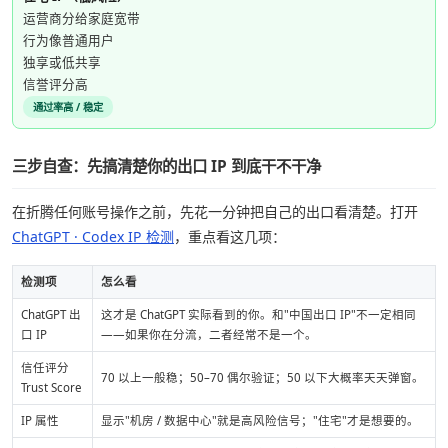
运营商分给家庭宽带
行为像普通用户
独享或低共享
信誉评分高
通过率高 / 稳定
三步自查：先搞清楚你的出口 IP 到底干不干净
在折腾任何账号操作之前，先花一分钟把自己的出口看清楚。打开
ChatGPT · Codex IP 检测
，重点看这几项：
检测项
怎么看
ChatGPT 出
这才是 ChatGPT 实际看到的你。和"中国出口 IP"不一定相同
口 IP
——如果你在分流，二者经常不是一个。
信任评分
70 以上一般稳；50–70 偶尔验证；50 以下大概率天天弹窗。
Trust Score
IP 属性
显示"机房 / 数据中心"就是高风险信号；"住宅"才是想要的。