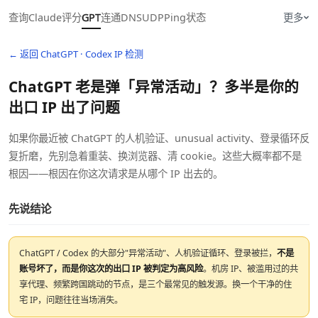
查询
Claude
评分
GPT
连通
DNS
UDP
Ping
状态
更多
← 返回 ChatGPT · Codex IP 检测
ChatGPT 老是弹「异常活动」？多半是你的
出口 IP 出了问题
如果你最近被 ChatGPT 的人机验证、unusual activity、登录循环反
复折磨，先别急着重装、换浏览器、清 cookie。这些大概率都不是
根因——根因在你这次请求是从哪个 IP 出去的。
先说结论
ChatGPT / Codex 的大部分"异常活动"、人机验证循环、登录被拦，
不是
账号坏了，而是你这次的出口 IP 被判定为高风险
。机房 IP、被滥用过的共
享代理、频繁跨国跳动的节点，是三个最常见的触发源。换一个干净的住
宅 IP，问题往往当场消失。