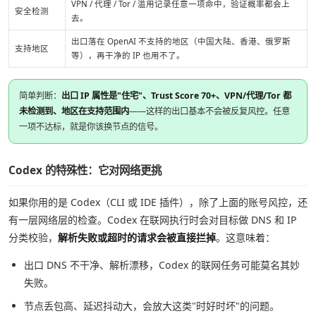
VPN / 代理 / Tor / 滥用记录任意一项命中，验证概率都会上
安全检测
去。
出口落在 OpenAI 不支持的地区（中国大陆、香港、俄罗斯
支持地区
等），再干净的 IP 也用不了。
简单判断：
出口 IP 属性是"住宅"、Trust Score 70+、VPN/代理/Tor 都
未检测到、地区在支持范围内
——这样的出口基本不会被反复风控。任意
一项不达标，就是你该换节点的信号。
Codex 的特殊性：它对网络更挑
如果你用的是 Codex（CLI 或 IDE 插件），除了上面的账号风控，还
有一层网络层的检查。Codex 在联网执行时会对目标做 DNS 和 IP
分类校验，
解析失败或超时的请求会被直接拦掉
。这意味着：
出口 DNS 不干净、解析漂移，Codex 的联网任务可能莫名其妙
失败。
节点丢包高、延迟抖动大，会放大这类"时好时坏"的问题。