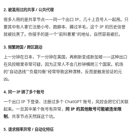
2. 被滥用过的共享 / 公共代理
很多人用的是共享节点——同一个出口 IP，几十上百号人一起用。只
要其中有人拿它注册小号、跑脚本、薅过羊毛，这个 IP 的历史信誉
就被拉黑了。你接手的是一个"前科累累"的地址，自然容易被拦。
3. 频繁跨国 / 跨区跳动
上一分钟在日本，下一分钟在美国，再刷新变成新加坡——这种出口
在风控眼里非常可疑，因为正常人不会几秒钟横跨三个国家。机场
的"自动选线""负载均衡"经常导致这种漂移，反而是触发验证的元
凶。
4. 同一 IP 绑了多个账号
一个出口 IP 下登录、注册过多个 ChatGPT 账号，风控会把它们关联
起来。一旦其中某个账号有异常，
同 IP 的其他账号可能被连坐限
制
。共享节点天然踩这个坑。
5. 请求频率异常 / 自动化特征