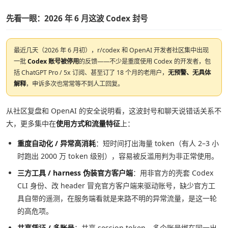
先看一眼：2026 年 6 月这波 Codex 封号
最近几天（2026 年 6 月初），r/codex 和 OpenAI 开发者社区集中出现
一批
Codex 账号被停用
的反馈——不少是重度使用 Codex 的开发者，包
括 ChatGPT Pro / 5x 订阅、甚至订了 18 个月的老用户，
无预警、无具体
解释
，申诉多次也常常等不到人工回复。
从社区复盘和 OpenAI 的安全说明看，这波封号和聊天说错话关系不
大，更多集中在
使用方式和流量特征
上：
重度自动化 / 异常高消耗
：短时间打出海量 token（有人 2–3 小
时跑出 2000 万 token 级别），容易被反滥用判为非正常使用。
三方工具 / harness 伪装官方客户端
：用非官方的壳套 Codex
CLI 身份、改 header 冒充官方客户端来驱动账号，缺少官方工
具自带的遥测，在服务端看就是来路不明的异常流量，是这一轮
的高危项。
共享凭证 / 多账号
：共享 session token、多个账号绑在同一出