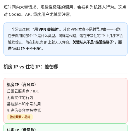
短时间内大量请求、规律性极强的调用，会被判为机器人行为。这点
对 Codex、API 重度用户尤其要注意。
一个常见误解：
"用 VPN 会被封"
。其实 VPN 本身不是封号理由——问题
在于你用的那个 IP 是什么类型。同样是代理，落在干净住宅 IP 上几乎不会
触发验证，落在脏机房 IP 上就天天弹窗。
关键从来不是"挂没挂梯子"，而
是"出口 IP 干不干净"。
机房 IP vs 住宅 IP：差在哪
机房 IP（高风险）
归属云服务商 / IDC
无真实住宅行为
常被脚本和小号共用
历史信誉容易被拉低
验证频繁 / 易封
住宅 IP（低风险）