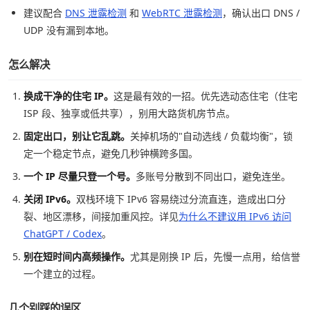
建议配合
DNS 泄露检测
和
WebRTC 泄露检测
，确认出口 DNS /
UDP 没有漏到本地。
怎么解决
换成干净的住宅 IP。
这是最有效的一招。优先选动态住宅（住宅
ISP 段、独享或低共享），别用大路货机房节点。
固定出口，别让它乱跳。
关掉机场的"自动选线 / 负载均衡"，锁
定一个稳定节点，避免几秒钟横跨多国。
一个 IP 尽量只登一个号。
多账号分散到不同出口，避免连坐。
关闭 IPv6。
双栈环境下 IPv6 容易绕过分流直连，造成出口分
裂、地区漂移，间接加重风控。详见
为什么不建议用 IPv6 访问
ChatGPT / Codex
。
别在短时间内高频操作。
尤其是刚换 IP 后，先慢一点用，给信誉
一个建立的过程。
几个别踩的误区